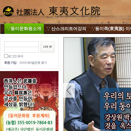
∵동이문화원소개
∵ 산스크리트어강의
∵동이족(東夷族) 
로그인 유지
회원 가입
아이디/비밀번호 찾기