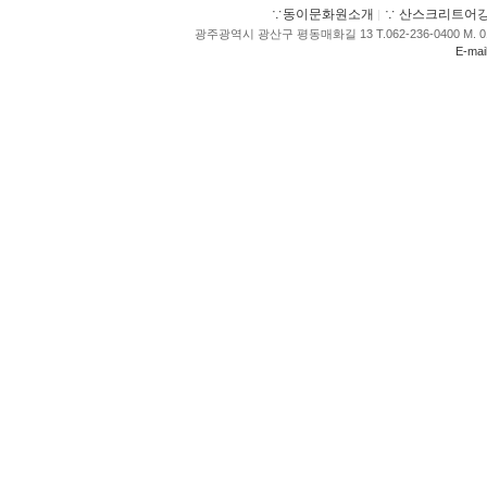
∵동이문화원소개
∵ 산스크리트어
광주광역시 광산구 평동매화길 13 T.062-236-0400 M. 01
E-mai