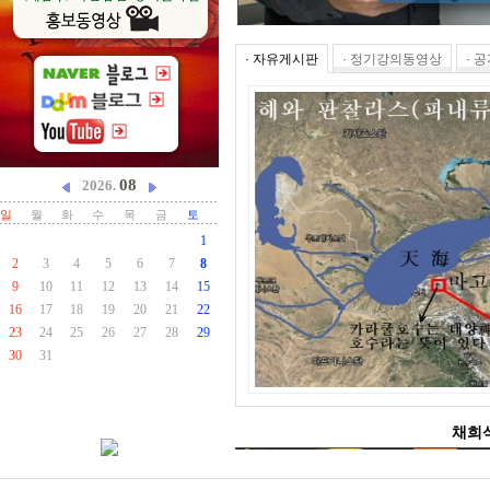
· 자유게시판
· 정기강의동영상
· 
08
2026.
일
월
화
수
목
금
토
1
2
3
4
5
6
7
8
9
10
11
12
13
14
15
16
17
18
19
20
21
22
23
24
25
26
27
28
29
30
31
채희석